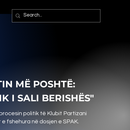
IN MË POSHTË:
K I SALI BERISHËS"
rocesin politik të Klubit Partizani
 e fshehura në dosjen e SPAK.