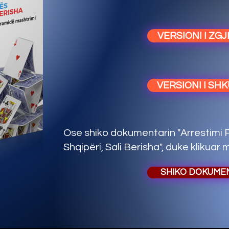
VERSIONI I ZG
VERSIONI I SH
Ose shiko dokumentarin "Arrestimi Po
Shqipëri, Sali Berisha", duke klikuar
SHIKO DOKUME