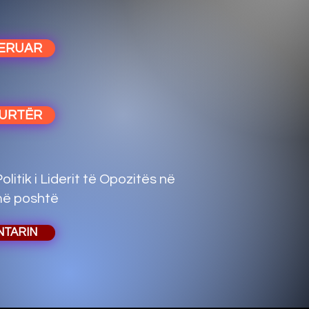
JERUAR
KURTËR
litik i Liderit të Opozitës në
 më poshtë
NTARIN